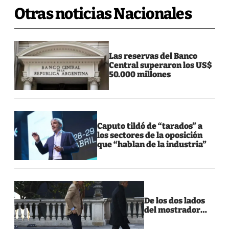
Otras noticias Nacionales
Las reservas del Banco
Central superaron los US$
50.000 millones
Caputo tildó de “tarados” a
los sectores de la oposición
que “hablan de la industria”
De los dos lados
del mostrador…