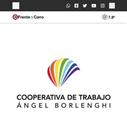
Buscar:
7.8º