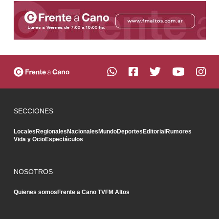
SECCIONES
Locales
Regionales
Nacionales
Mundo
Deportes
Editorial
Rumores
Vida y Ocio
Espectáculos
NOSOTROS
Quienes somos
Frente a Cano TV
FM Altos