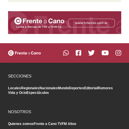
SECCIONES
Locales
Regionales
Nacionales
Mundo
Deportes
Editorial
Rumores
Vida y Ocio
Espectáculos
NOSOTROS
Quienes somos
Frente a Cano TV
FM Altos