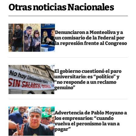
Otras noticias Nacionales
Denunciaron a Monteoliva y a
un comisario de la Federal por
la represión frente al Congreso
El gobierno cuestionó el paro
universitario: es “político” y
“no responde a un reclamo
genuino”
Advertencia de Pablo Moyano a
los empresarios: “cuando
vuelva el peronismo la van a
pagar”