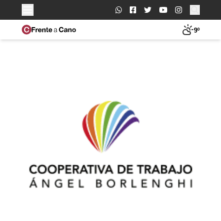
Buscar:
9º