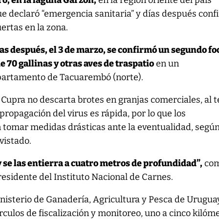
ro, en la laguna Garzón,
en la región oriente del país
ue declaró “emergencia sanitaria” y días después conf
ertas en la zona.
s después, el 3 de marzo, se confirmó un segundo fo
e 70 gallinas y otras aves de traspatio
en un
partamento de Tacuarembó (norte).
Cupra no descarta brotes en granjas comerciales, al 
propagación del virus es rápida, por lo que los
 tomar medidas drásticas ante la eventualidad, según
vistado.
 y se las entierra a cuatro metros de profundidad”,
com
esidente del Instituto Nacional de Carnes.
nisterio de Ganadería, Agricultura y Pesca de Urugua
rculos de fiscalización y monitoreo, uno a cinco kilóm