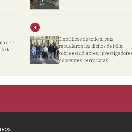
4
Científicos de todo el país
ijo que
repudiaron los dichos de Milei
de la
sobre estudiantes, investigadore
y docentes “terroristas”
TROS