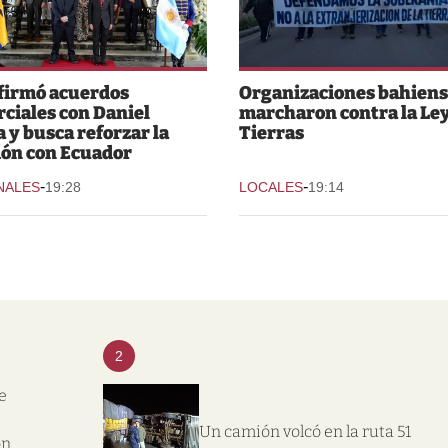
 firmó acuerdos
Organizaciones bahiens
ciales con Daniel
marcharon contra la Ley
 y busca reforzar la
Tierras
ión con Ecuador
-
-
NALES
19:28
LOCALES
19:14
2
e
Un camión volcó en la ruta 51
on