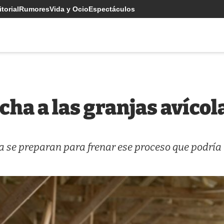
torial
Rumores
Vida y Ocio
Espectáculos
echa a las granjas avíco
ya se preparan para frenar ese proceso que podría