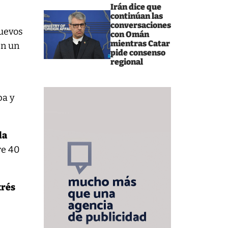
Irán dice que
continúan las
conversaciones
huevos
con Omán
mientras Catar
en un
pide consenso
regional
pa y
la
re 40
trés