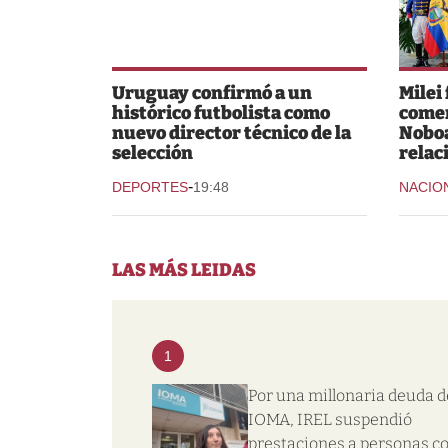
Uruguay confirmó a un
Milei
histórico futbolista como
comer
nuevo director técnico de la
Noboa
selección
relac
-
DEPORTES
19:48
NACIO
LAS MÁS LEIDAS
1
Por una millonaria deuda d
IOMA, IREL suspendió
prestaciones a personas c