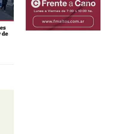
es
 de