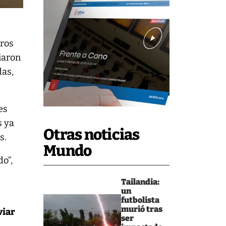
tros
iaron
das,
es
s ya
Otras noticias
s.
Mundo
do”,
Tailandia:
un
futbolista
murió tras
viar
ser