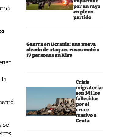
impactado
por un rayo
irmó
en pleno
partido
co
Guerra en Ucrania: una nueva
oleada de ataques rusos mató a
17 personas en Kiev
tener
 la
Crisis
migratoria:
son 141 los
fallecidos
entó
por el
cruce
masivo a
Ceuta
y se
etros