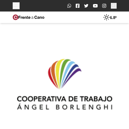
Buscar:
6.8º