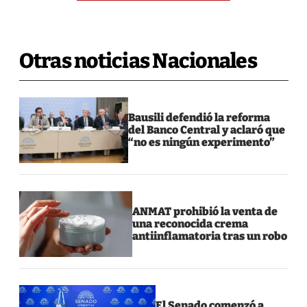
Otras noticias Nacionales
Bausili defendió la reforma
del Banco Central y aclaró que
“no es ningún experimento”
ANMAT prohibió la venta de
una reconocida crema
antiinflamatoria tras un robo
El Senado comenzó a