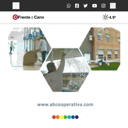
Buscar:
4.9º