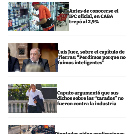
Antes de conocerse el
IPC oficial, en CABA
trepó al 2,9%
Luis Juez, sobre el capítulo de
Tierras: “Perdimos porque no
fuimos inteligentes”
Caputo argumentó que sus
dichos sobre los “tarados” no
fueron contra la industria
Diputados piden explicaciones