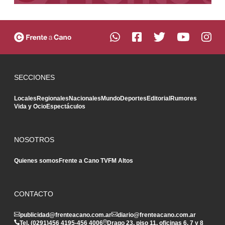
SECCIONES
Locales
Regionales
Nacionales
Mundo
Deportes
Editorial
Rumores
Vida y Ocio
Espectáculos
NOSOTROS
Quienes somos
Frente a Cano TV
FM Altos
CONTACTO
publicidad@frenteacano.com.ar
diario@frenteacano.com.ar
Tel. (0291)
456 4195
-
456 4006
Drago 23, piso 11, oficinas 6, 7 y 8