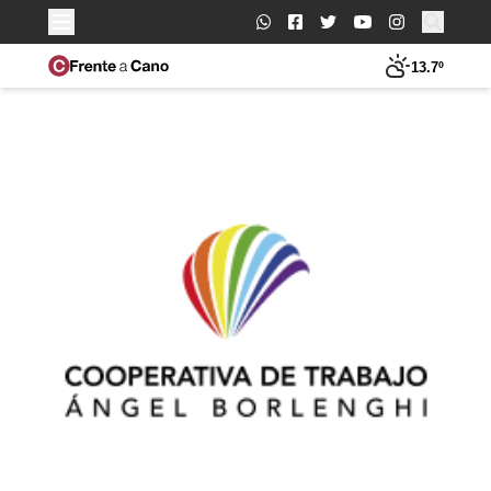
Buscar:
13.7º