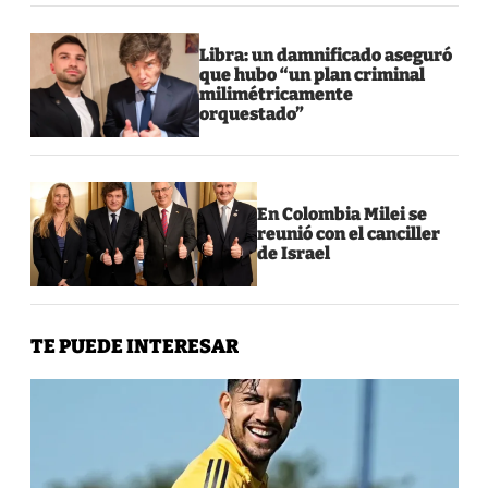
Libra: un damnificado aseguró
que hubo “un plan criminal
milimétricamente
orquestado”
En Colombia Milei se
reunió con el canciller
de Israel
TE PUEDE INTERESAR