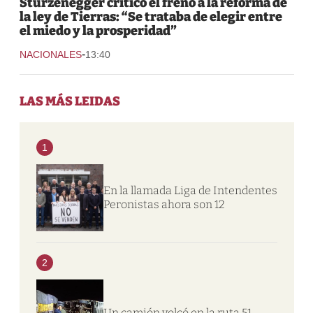
Sturzenegger criticó el freno a la reforma de
la ley de Tierras: “Se trataba de elegir entre
el miedo y la prosperidad”
-
NACIONALES
13:40
LAS MÁS LEIDAS
1
En la llamada Liga de Intendentes
Peronistas ahora son 12
2
Un camión volcó en la ruta 51