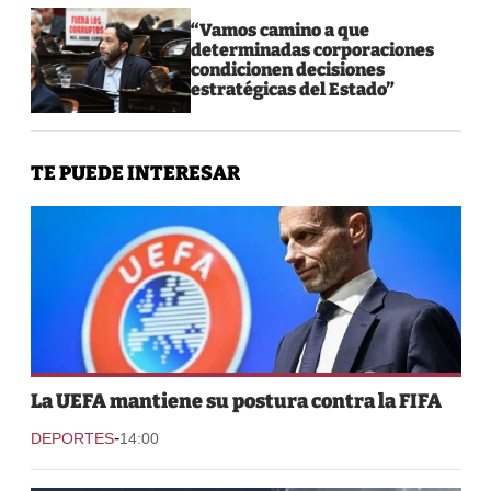
“Vamos camino a que
determinadas corporaciones
condicionen decisiones
estratégicas del Estado”
TE PUEDE INTERESAR
La UEFA mantiene su postura contra la FIFA
-
DEPORTES
14:00