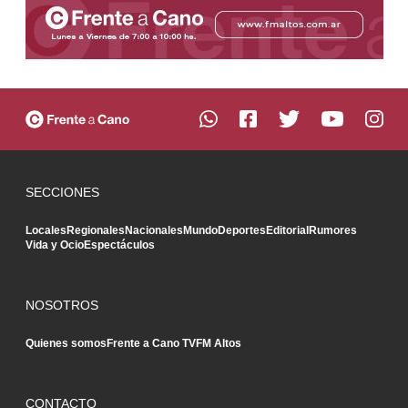
SECCIONES
Locales
Regionales
Nacionales
Mundo
Deportes
Editorial
Rumores
Vida y Ocio
Espectáculos
NOSOTROS
Quienes somos
Frente a Cano TV
FM Altos
CONTACTO