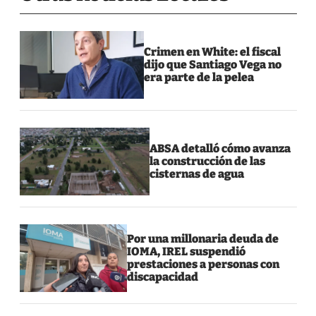
Crimen en White: el fiscal
dijo que Santiago Vega no
era parte de la pelea
ABSA detalló cómo avanza
la construcción de las
cisternas de agua
Por una millonaria deuda de
IOMA, IREL suspendió
prestaciones a personas con
discapacidad