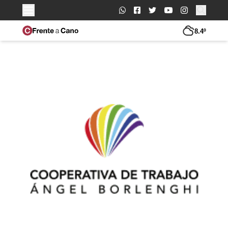
Buscar:
8.4º