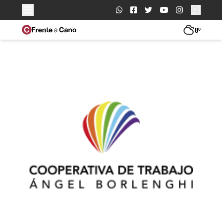
Buscar:
8º