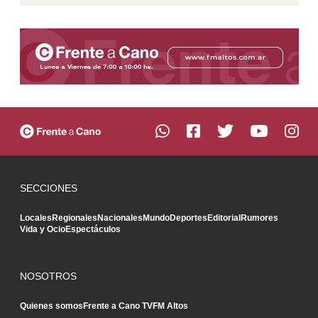
SECCIONES
Locales
Regionales
Nacionales
Mundo
Deportes
Editorial
Rumores
Vida y Ocio
Espectáculos
NOSOTROS
Quienes somos
Frente a Cano TV
FM Altos