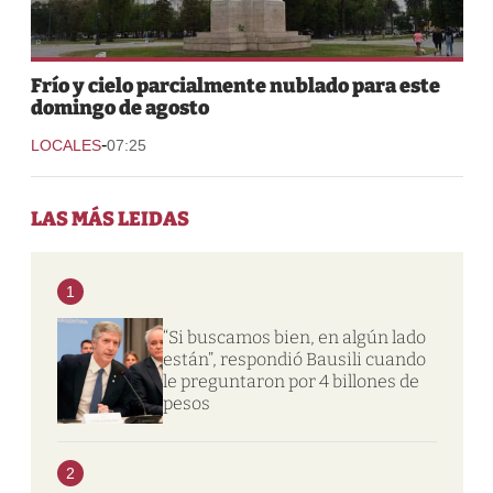
Frío y cielo parcialmente nublado para este
domingo de agosto
-
LOCALES
07:25
LAS MÁS LEIDAS
1
“Si buscamos bien, en algún lado
están”, respondió Bausili cuando
le preguntaron por 4 billones de
pesos
2