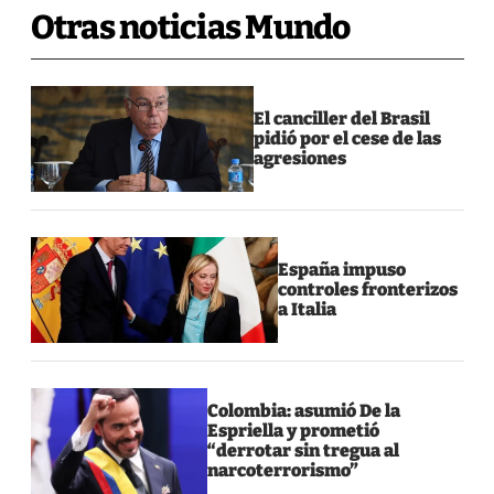
Otras noticias Mundo
El canciller del Brasil
pidió por el cese de las
agresiones
España impuso
controles fronterizos
a Italia
Colombia: asumió De la
Espriella y prometió
“derrotar sin tregua al
narcoterrorismo”