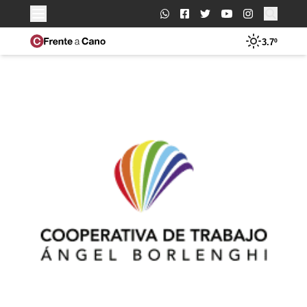
Buscar:
3.7º