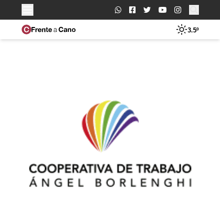
Buscar:
3.5º