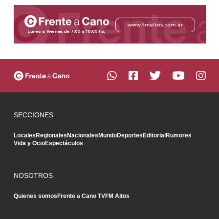
SECCIONES
Locales
Regionales
Nacionales
Mundo
Deportes
Editorial
Rumores
Vida y Ocio
Espectáculos
NOSOTROS
Quienes somos
Frente a Cano TV
FM Altos