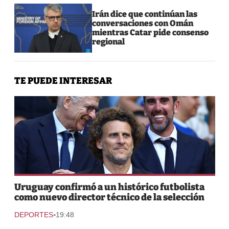
Irán dice que continúan las
conversaciones con Omán
mientras Catar pide consenso
regional
TE PUEDE INTERESAR
Uruguay confirmó a un histórico futbolista
como nuevo director técnico de la selección
-
DEPORTES
19:48