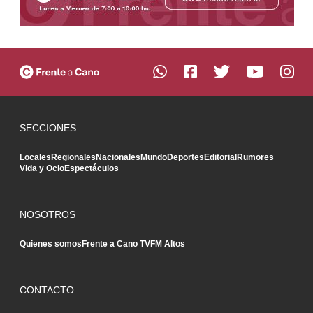
SECCIONES
Locales
Regionales
Nacionales
Mundo
Deportes
Editorial
Rumores
Vida y Ocio
Espectáculos
NOSOTROS
Quienes somos
Frente a Cano TV
FM Altos
CONTACTO