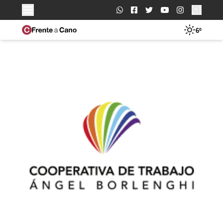
Buscar:
6º