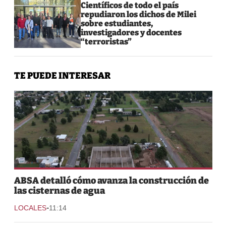
Científicos de todo el país
repudiaron los dichos de Milei
sobre estudiantes,
investigadores y docentes
“terroristas”
TE PUEDE INTERESAR
ABSA detalló cómo avanza la construcción de
las cisternas de agua
-
LOCALES
11:14