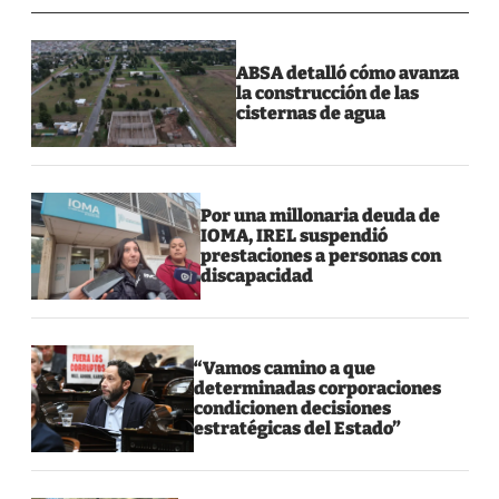
ABSA detalló cómo avanza
la construcción de las
cisternas de agua
Por una millonaria deuda de
IOMA, IREL suspendió
prestaciones a personas con
discapacidad
“Vamos camino a que
determinadas corporaciones
condicionen decisiones
estratégicas del Estado”