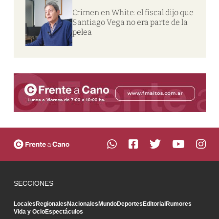
Crimen en White: el fiscal dijo que
Santiago Vega no era parte de la
pelea
SECCIONES
Locales
Regionales
Nacionales
Mundo
Deportes
Editorial
Rumores
Vida y Ocio
Espectáculos