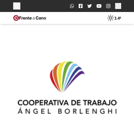
Buscar:
3.4º