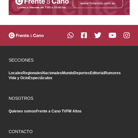
SECCIONES
Locales
Regionales
Nacionales
Mundo
Deportes
Editorial
Rumores
Vida y Ocio
Espectáculos
NOSOTROS
Quienes somos
Frente a Cano TV
FM Altos
CONTACTO