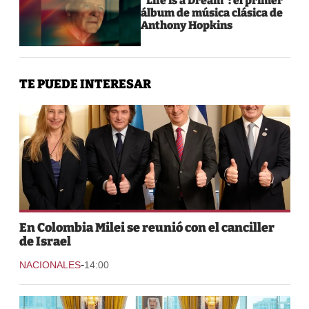
“Life is a Dream”: el primer
álbum de música clásica de
Anthony Hopkins
TE PUEDE INTERESAR
En Colombia Milei se reunió con el canciller
de Israel
-
NACIONALES
14:00