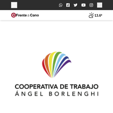
Buscar:
13.6º