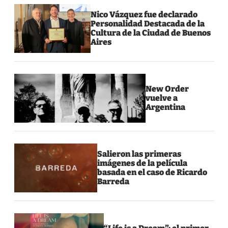
Nico Vázquez fue declarado
Personalidad Destacada de la
Cultura de la Ciudad de Buenos
Aires
New Order
vuelve a
Argentina
Salieron las primeras
imágenes de la película
basada en el caso de Ricardo
Barreda