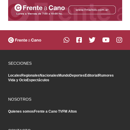
SECCIONES
Locales
Regionales
Nacionales
Mundo
Deportes
Editorial
Rumores
Vida y Ocio
Espectáculos
NOSOTROS
Quienes somos
Frente a Cano TV
FM Altos