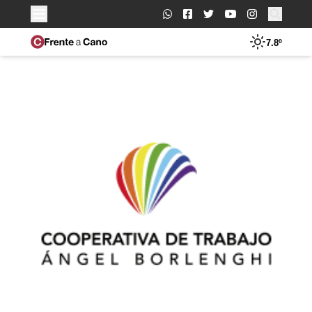
Buscar:
7.8º