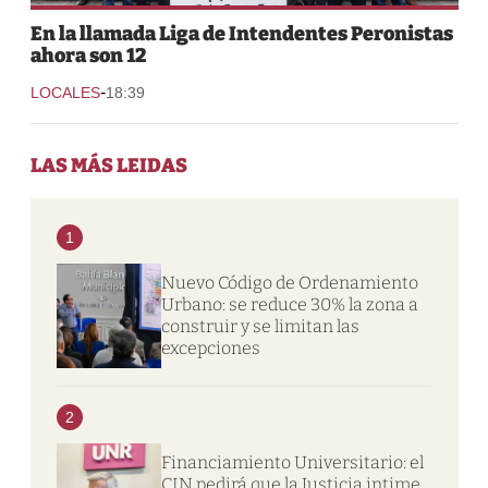
En la llamada Liga de Intendentes Peronistas
ahora son 12
-
LOCALES
18:39
LAS MÁS LEIDAS
1
Nuevo Código de Ordenamiento
Urbano: se reduce 30% la zona a
construir y se limitan las
excepciones
2
Financiamiento Universitario: el
CIN pedirá que la Justicia intime