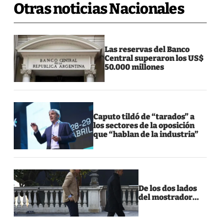
Otras noticias Nacionales
Las reservas del Banco
Central superaron los US$
50.000 millones
Caputo tildó de “tarados” a
los sectores de la oposición
que “hablan de la industria”
De los dos lados
del mostrador…