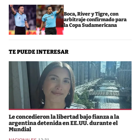
Boca, River y Tigre, con
arbitraje confirmado para
la Copa Sudamericana
TE PUEDE INTERESAR
Le concedieron la libertad bajo fianza a la
argentina detenida en EE.UU. durante el
Mundial
-
NACIONALES
12:31