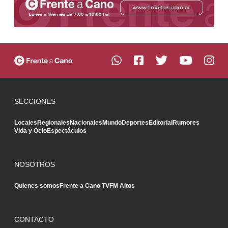
SECCIONES
Locales
Regionales
Nacionales
Mundo
Deportes
Editorial
Rumores
Vida y Ocio
Espectáculos
NOSOTROS
Quienes somos
Frente a Cano TV
FM Altos
CONTACTO