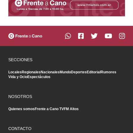
SECCIONES
Locales
Regionales
Nacionales
Mundo
Deportes
Editorial
Rumores
Vida y Ocio
Espectáculos
NOSOTROS
Quienes somos
Frente a Cano TV
FM Altos
CONTACTO