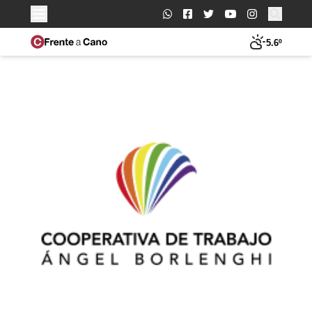
Buscar:
5.6º