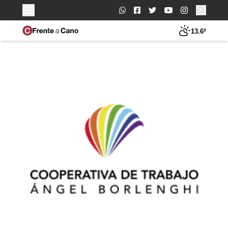
Buscar:
13.6º