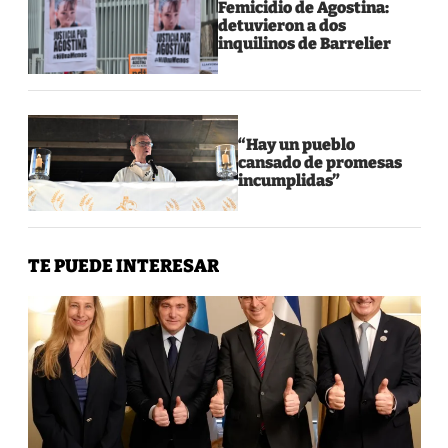
Femicidio de Agostina:
detuvieron a dos
inquilinos de Barrelier
“Hay un pueblo
cansado de promesas
incumplidas”
TE PUEDE INTERESAR