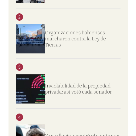
2
Organizaciones bahienses
marcharon contra la Ley de
Tierras
3
Inviolabilidad de la propiedad
privada: así votó cada senador
4
Ya sin lluvia, seguirá el viento sur