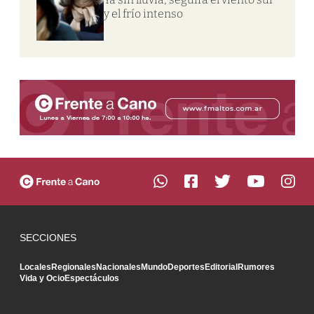
y el frío intenso
SECCIONES
Locales
Regionales
Nacionales
Mundo
Deportes
Editorial
Rumores
Vida y Ocio
Espectáculos