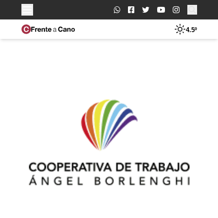
Buscar:
4.5º