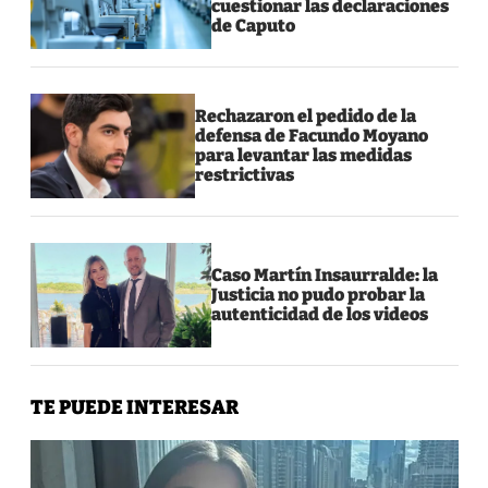
cuestionar las declaraciones
de Caputo
Rechazaron el pedido de la
defensa de Facundo Moyano
para levantar las medidas
restrictivas
Caso Martín Insaurralde: la
Justicia no pudo probar la
autenticidad de los videos
TE PUEDE INTERESAR