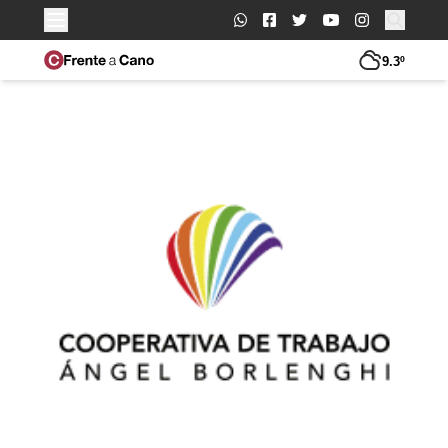
Buscar:
9.3º