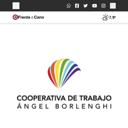
Buscar:
7.9º