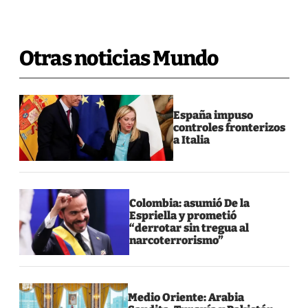
Otras noticias Mundo
España impuso
controles fronterizos
a Italia
Colombia: asumió De la
Espriella y prometió
“derrotar sin tregua al
narcoterrorismo”
Medio Oriente: Arabia