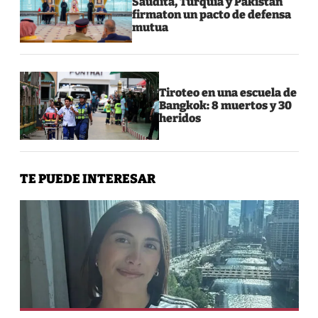
Saudita, Turquía y Pakistán
firmaton un pacto de defensa
mutua
Tiroteo en una escuela de
Bangkok: 8 muertos y 30
heridos
TE PUEDE INTERESAR