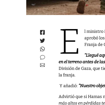
E
l ministro
aprobó los
Franja de 
“Llegué aq
en el terreno antes de l
División de Gaza, que t
la franja.
Y añadió:
“Nuestro objet
Advirtió que si Hamas n
más altos en pérdidas te