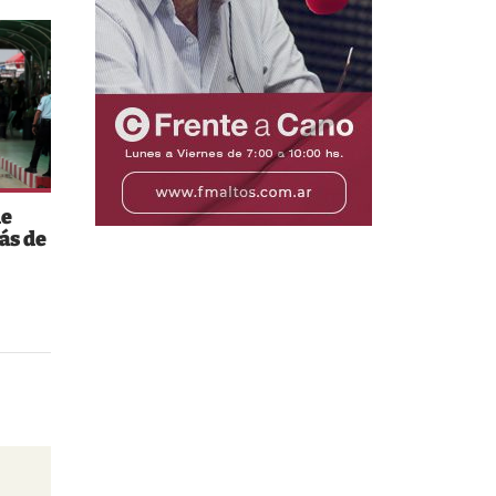
de
ás de