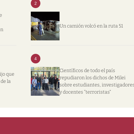
2
e
Un camión volcó en la ruta 51
on
4
Científicos de todo el país
ijo que
repudiaron los dichos de Milei
de la
sobre estudiantes, investigadore
y docentes “terroristas”