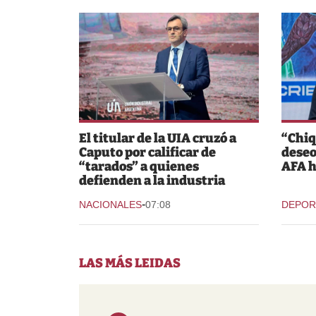
El titular de la UIA cruzó a
“Chiq
Caputo por calificar de
deseo
“tarados” a quienes
AFA h
defienden a la industria
-
NACIONALES
07:08
DEPOR
LAS MÁS LEIDAS