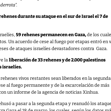
 derrota”.
ehenes durante su ataque en el sur de Israel el 7 de
raelíes,
59 rehenes permanecen en Gaza,
de los cual
os. Un acuerdo de cese al fuego por etapas entró en 
meses de ataques israelíes devastadores contra Gaza.
ye la
liberación de 33 rehenes y de 2.000 palestinos
 israelíes.
 rehenes vivos restantes sean liberados en la segunda
ese al fuego permanente y de la excarcelación de más
con un informe de la agencia de noticias Xinhua.
rehusó a pasar a la segunda etapa y reanudó los ataqu
tra Gaza el 18 de marzo, los cuales, según los datos m