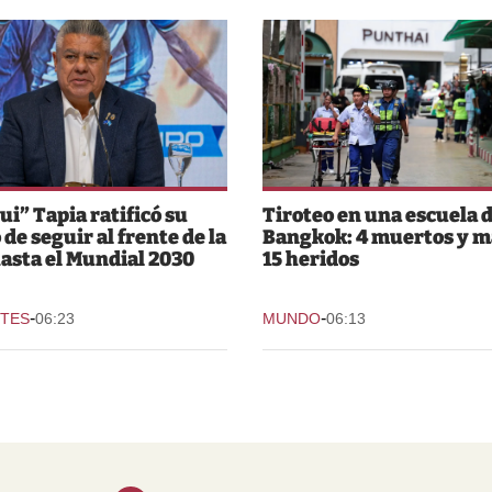
ui” Tapia ratificó su
Tiroteo en una escuela 
 de seguir al frente de la
Bangkok: 4 muertos y m
asta el Mundial 2030
15 heridos
-
-
TES
06:23
MUNDO
06:13