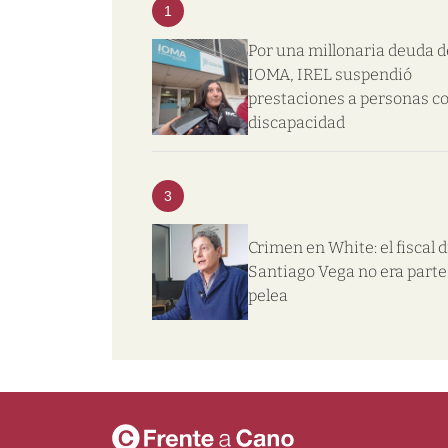
1
Por una millonaria deuda d
IOMA, IREL suspendió
prestaciones a personas c
discapacidad
3
Crimen en White: el fiscal d
Santiago Vega no era parte 
pelea