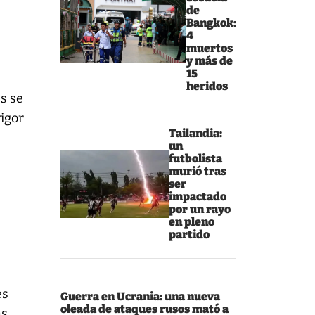
de
Bangkok:
4
muertos
y más de
15
heridos
es se
vigor
Tailandia:
un
futbolista
murió tras
ser
impactado
por un rayo
en pleno
partido
es
Guerra en Ucrania: una nueva
oleada de ataques rusos mató a
ás