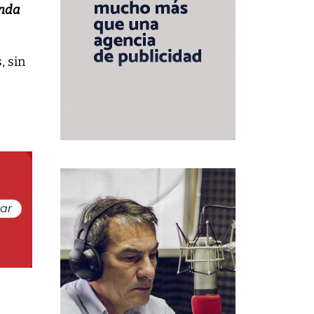
unda
, sin