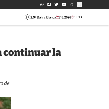
Buscar:
10:13
2.9º
Bahía Blanca
7.8.2026
a continuar la
ro de