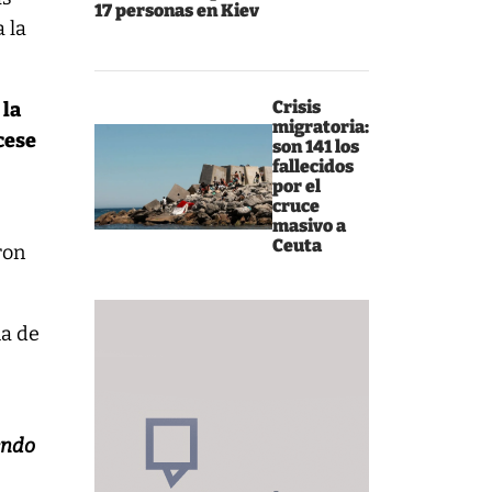
17 personas en Kiev
 la
Crisis
 la
migratoria:
cese
son 141 los
fallecidos
por el
cruce
masivo a
Ceuta
ron
ia de
endo