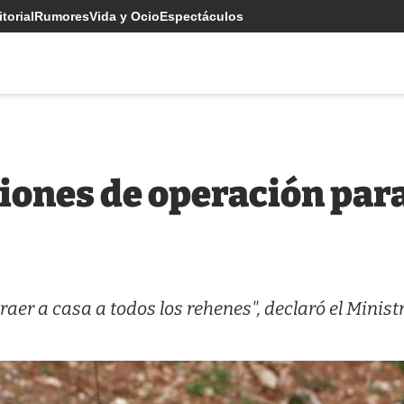
torial
Rumores
Vida y Ocio
Espectáculos
viones de operación par
raer a casa a todos los rehenes", declaró el Minist