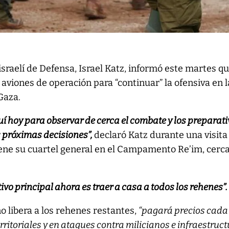
 israelí de Defensa, Israel Katz, informó este martes q
 aviones de operación para “continuar” la ofensiva en l
Gaza.
uí hoy para observar de cerca el combate y los preparat
as próximas decisiones”,
declaró Katz durante una visita 
iene su cuartel general en el Campamento Re’im, cerc
ivo principal ahora es traer a casa a todos los rehenes”.
o libera a los rehenes restantes,
“pagará precios cada
rritoriales y en ataques contra milicianos e infraestruc