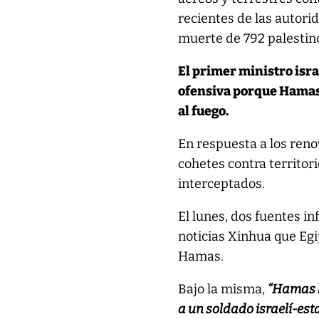
recientes de las autori
muerte de 792 palestin
El primer ministro isr
ofensiva porque Hamas 
al fuego.
En respuesta a los ren
cohetes contra territori
interceptados.
El lunes, dos fuentes i
noticias Xinhua que Eg
Hamas.
Bajo la misma,
“Hamas l
a un soldado israelí-est