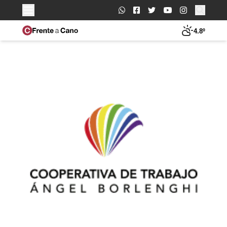
Buscar:
4.8º