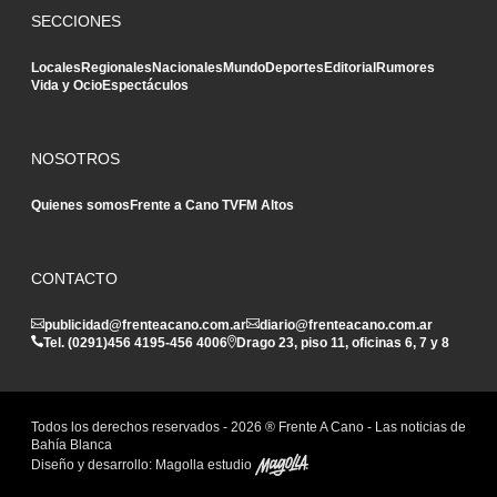
SECCIONES
Locales
Regionales
Nacionales
Mundo
Deportes
Editorial
Rumores
Vida y Ocio
Espectáculos
NOSOTROS
Quienes somos
Frente a Cano TV
FM Altos
CONTACTO
publicidad@frenteacano.com.ar
diario@frenteacano.com.ar
Tel. (0291)
456 4195
-
456 4006
Drago 23, piso 11, oficinas 6, 7 y 8
Todos los derechos reservados -
2026
® Frente A Cano - Las noticias de
Bahía Blanca
Diseño y desarrollo:
Magolla estudio