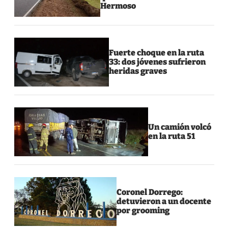
Hermoso
Fuerte choque en la ruta
33: dos jóvenes sufrieron
heridas graves
Un camión volcó
en la ruta 51
Coronel Dorrego:
detuvieron a un docente
por grooming