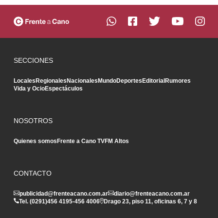
SECCIONES
Locales
Regionales
Nacionales
Mundo
Deportes
Editorial
Rumores
Vida y Ocio
Espectáculos
NOSOTROS
Quienes somos
Frente a Cano TV
FM Altos
CONTACTO
publicidad@frenteacano.com.ar
diario@frenteacano.com.ar
Tel. (0291)
456 4195
-
456 4006
Drago 23, piso 11, oficinas 6, 7 y 8