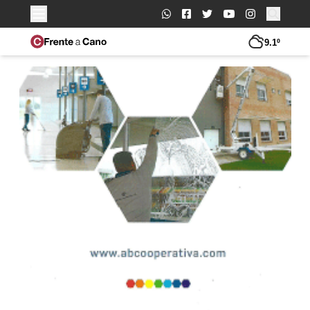
Buscar:
9.1º