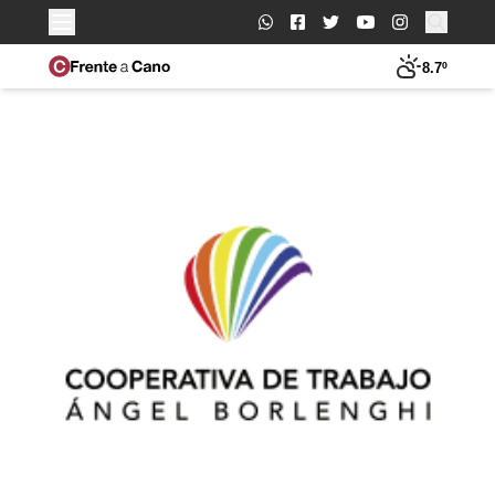
Buscar:
8.7º