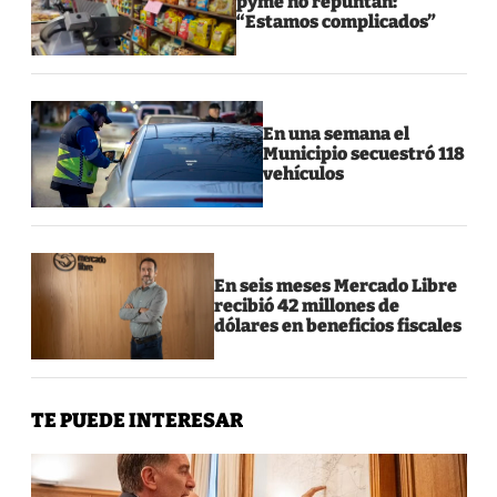
pyme no repuntan:
“Estamos complicados”
En una semana el
Municipio secuestró 118
vehículos
En seis meses Mercado Libre
recibió 42 millones de
dólares en beneficios fiscales
TE PUEDE INTERESAR