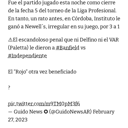
Fue el partido jugado esta noche como cierre
de la fecha 5 del torneo de la Liga Profesional.
En tanto, un rato antes, en Córdoba, Instituto le
ganó a Newell´s, irregular en su juego, por 3 a 1
⚠️El escandoloso penal que ni Delfino ni el VAR
(Paletta) le dieron a
#Banfield
vs
#Independiente
El “Rojo” otra vez beneficiado
?
pic.twitter.com/m9TM0pM3f6
— Guido News ✪ (@GuidoNewsAR)
February
27, 2023