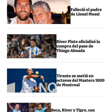
Falleció el padre
de Lionel Messi
River Plate oficializó la
compra del pase de
Thiago Almada
Tirante se metió en
octavos del Masters 1000
de Montreal
Boca, River y Tigre, con