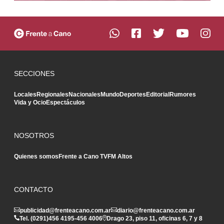
SECCIONES
Locales
Regionales
Nacionales
Mundo
Deportes
Editorial
Rumores
Vida y Ocio
Espectáculos
NOSOTROS
Quienes somos
Frente a Cano TV
FM Altos
CONTACTO
publicidad@frenteacano.com.ar
diario@frenteacano.com.ar
Tel. (0291)
456 4195
-
456 4006
Drago 23, piso 11, oficinas 6, 7 y 8