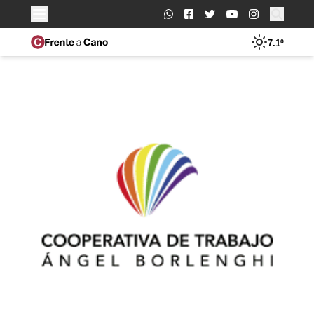
Buscar:
7.1º