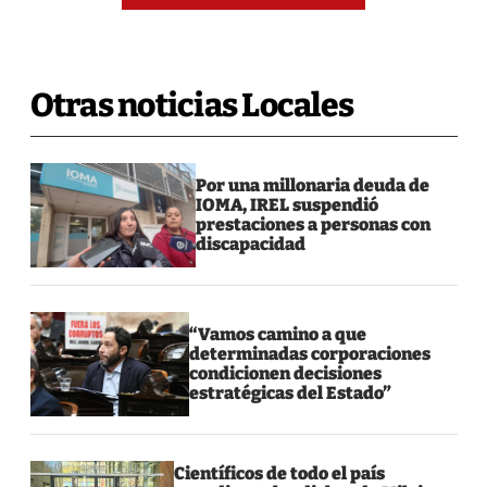
Otras noticias Locales
Por una millonaria deuda de
IOMA, IREL suspendió
prestaciones a personas con
discapacidad
“Vamos camino a que
determinadas corporaciones
condicionen decisiones
estratégicas del Estado”
Científicos de todo el país