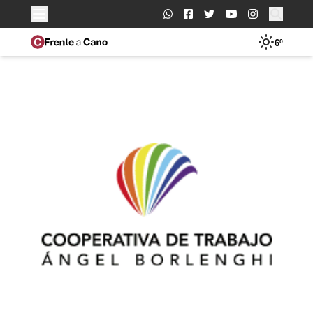
Buscar:
6º