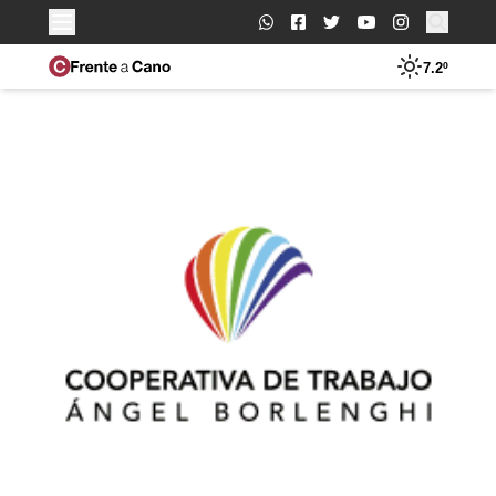
Buscar:
7.2º