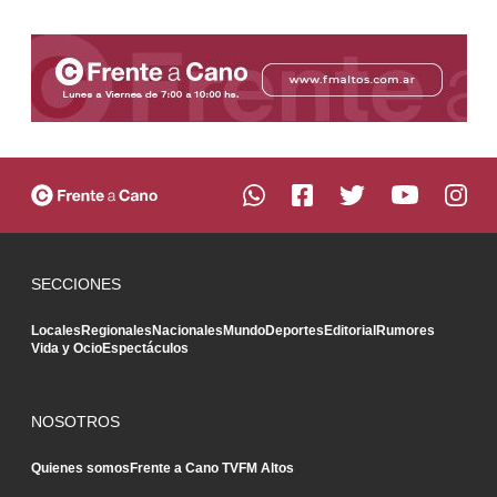
SECCIONES
Locales
Regionales
Nacionales
Mundo
Deportes
Editorial
Rumores
Vida y Ocio
Espectáculos
NOSOTROS
Quienes somos
Frente a Cano TV
FM Altos