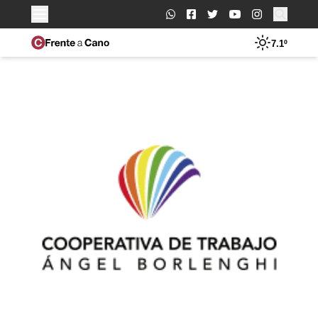
Buscar:
7.1º