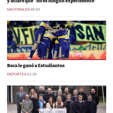
y aclaró que “no es ningún experimento”
-
NACIONALES
06:50
Boca le ganó a Estudiantes
-
DEPORTES
21:29