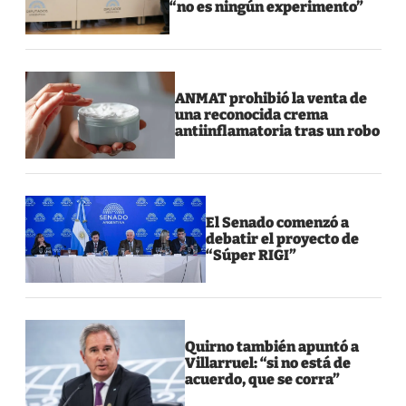
“no es ningún experimento”
ANMAT prohibió la venta de
una reconocida crema
antiinflamatoria tras un robo
El Senado comenzó a
debatir el proyecto de
“Súper RIGI”
Quirno también apuntó a
Villarruel: “si no está de
acuerdo, que se corra”