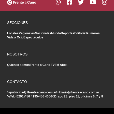
SECCIONES
Locales
Regionales
Nacionales
Mundo
Deportes
Editorial
Rumores
Vida y Ocio
Espectáculos
NOSOTROS
Quienes somos
Frente a Cano TV
FM Altos
CONTACTO
publicidad@frenteacano.com.ar
diario@frenteacano.com.ar
Tel. (0291)
456 4195
-
456 4006
Drago 23, piso 11, oficinas 6, 7 y 8