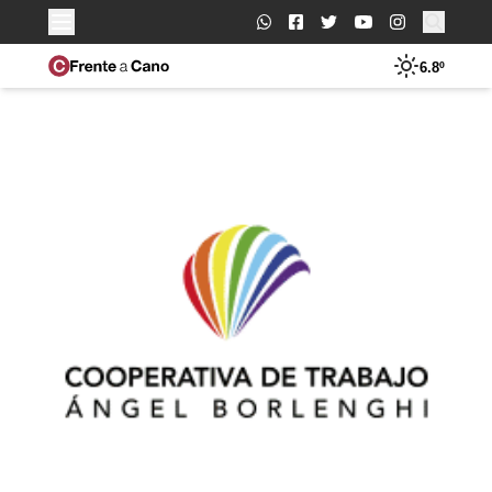
Buscar:
6.8º