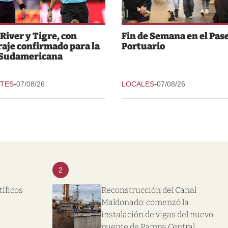
 River y Tigre, con
Fin de Semana en el Pas
raje confirmado para la
Portuario
 Sudamericana
-
-
TES
07/08/26
LOCALES
07/08/26
2
tíficos
Reconstrucción del Canal
l
Maldonado: comenzó la
instalación de vigas del nuevo
puente de Pampa Central