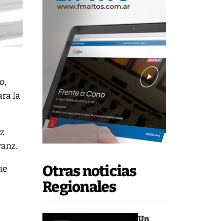
o,
ra la
ez
ranz.
Otras noticias
ue
Regionales
Un