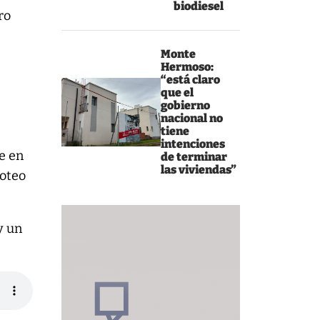
biodiesel
ro
.
Monte
Hermoso:
:
“está claro
que el
gobierno
nacional no
tiene
intenciones
e en
de terminar
las viviendas”
loteo
y un