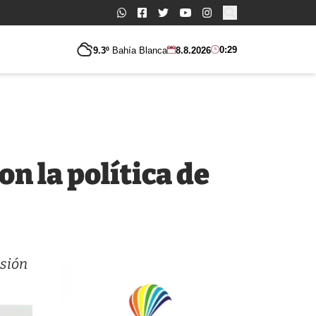
Buscar:
0:29
9.3º
Bahía Blanca
8.8.2026
n la política de
isión