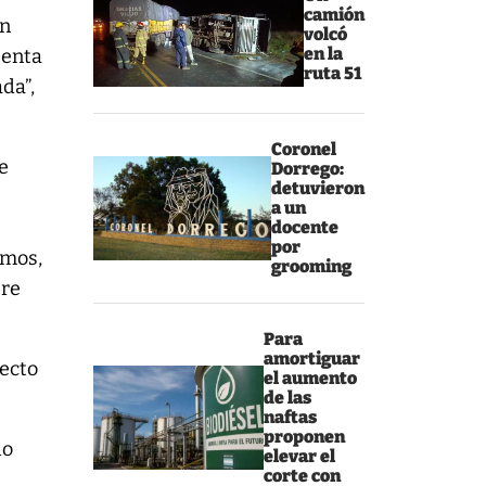
camión
on
volcó
en la
tenta
ruta 51
ada”,
Coronel
e
Dorrego:
detuvieron
a un
docente
por
amos,
grooming
ere
Para
amortiguar
yecto
el aumento
de las
naftas
proponen
do
elevar el
corte con
a