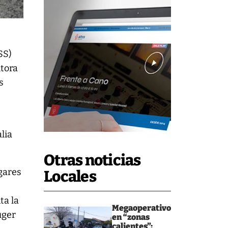
SS)
utora
s
lia
Otras noticias
gares
Locales
ta la
Megaoperativo
üger
en “zonas
calientes”: