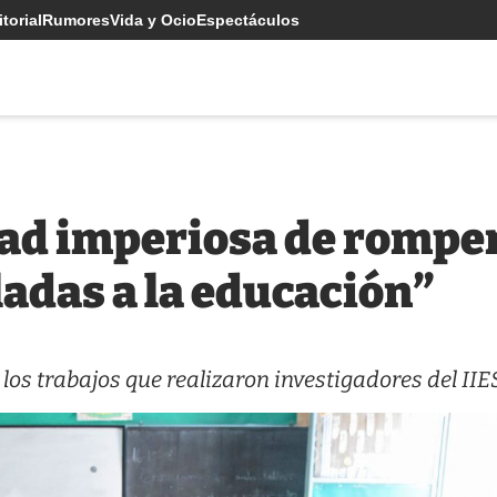
torial
Rumores
Vida y Ocio
Espectáculos
ad imperiosa de romper
adas a la educación”
 los trabajos que realizaron investigadores del IIE