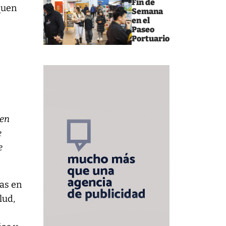
Fin de
quen
Semana
en el
Paseo
Portuario
ien
e
e
ras en
lud,