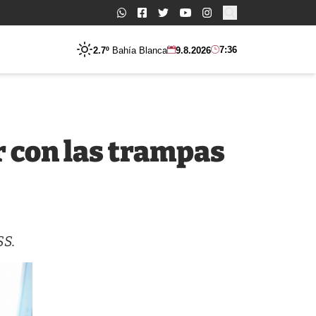
Buscar:
7:36
2.7º
Bahía Blanca
9.8.2026
 con las trampas
SS.