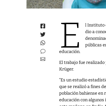
E
l Institut
dio a cono
denominado
públicas e
educación.
El trabajo fue realizad
Krüger.
“Es un estudio estadíst
que se realizó a fines 
población bahiense en r
educación con algunos i