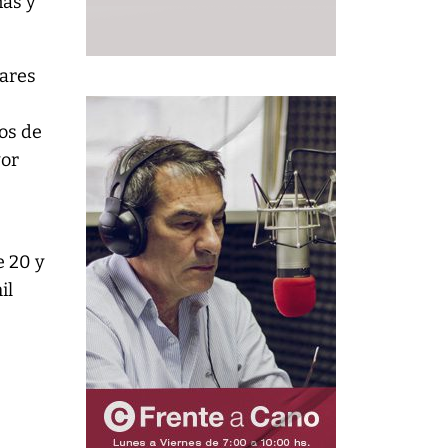
ñas y
gares
os de
yor
e 20 y
il