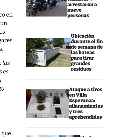
arrestaron a
nueve
co en
personas
 un
os
Ubicación
gares
durante el fin
de semana de
s.
las bateas
para tirar
o las
grandes
residuos
s es
l
to
Ataque a tiros
en Villa
Esperanza:
allanamientos
y tres
aprehendidos
s que