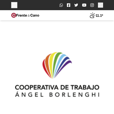
Buscar:
11.1º