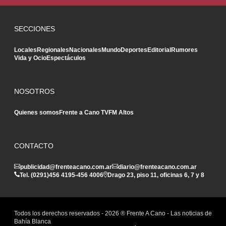
SECCIONES
Locales
Regionales
Nacionales
Mundo
Deportes
Editorial
Rumores
Vida y Ocio
Espectáculos
NOSOTROS
Quienes somos
Frente a Cano TV
FM Altos
CONTACTO
publicidad@frenteacano.com.ar
diario@frenteacano.com.ar
Tel. (0291)
456 4195
-
456 4006
Drago 23, piso 11, oficinas 6, 7 y 8
Todos los derechos reservados -
2026
® Frente A Cano - Las noticias de
Bahía Blanca