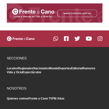
SECCIONES
Locales
Regionales
Nacionales
Mundo
Deportes
Editorial
Rumores
Vida y Ocio
Espectáculos
NOSOTROS
Quienes somos
Frente a Cano TV
FM Altos