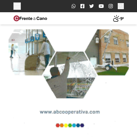
Buscar:
9º