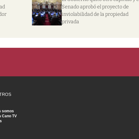
dad
Senado aprobó el proyecto de
dor
inviolabilidad de la propiedad
privada
TROS
s somos
a Cano TV
s