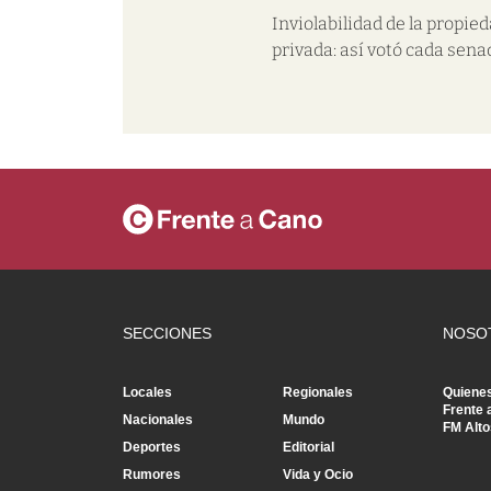
Inviolabilidad de la propie
privada: así votó cada sena
SECCIONES
NOSO
Locales
Regionales
Quiene
Frente 
Nacionales
Mundo
FM Alto
Deportes
Editorial
Rumores
Vida y Ocio