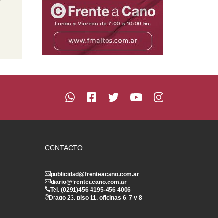
CONTACTO
publicidad@frenteacano.com.ar
diario@frenteacano.com.ar
Tel. (0291)
456 4195
-
456 4006
Drago 23, piso 11, oficinas 6, 7 y 8