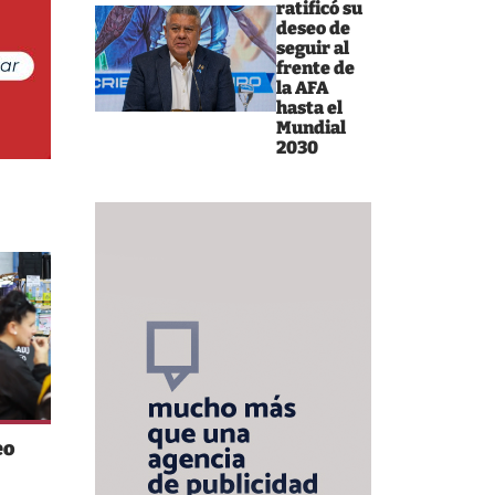
ratificó su
deseo de
seguir al
frente de
la AFA
hasta el
Mundial
2030
eo