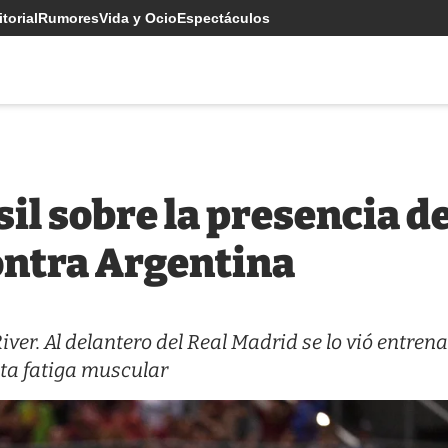
torial
Rumores
Vida y Ocio
Espectáculos
il sobre la presencia d
ontra Argentina
iver. Al delantero del Real Madrid se lo vió entrena
nta fatiga muscular