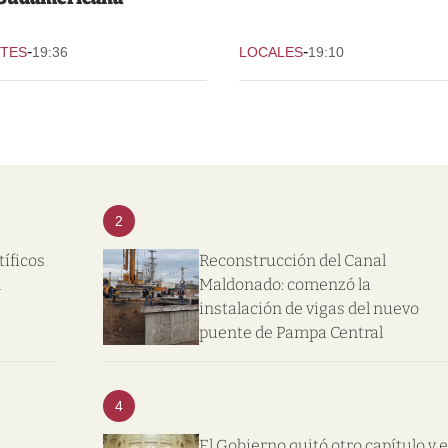
-
-
TES
19:36
LOCALES
19:10
2
tíficos
Reconstrucción del Canal
l
Maldonado: comenzó la
instalación de vigas del nuevo
puente de Pampa Central
4
El Gobierno quitó otro capítulo y e