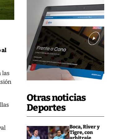
 al
 las
isión
Otras noticias
llas
Deportes
Boca, River y
val
Tigre, con
arbitraje