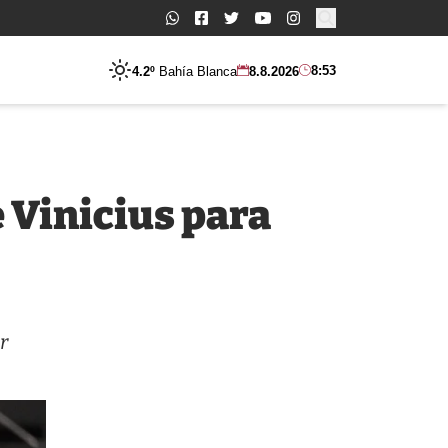
Buscar:
8:53
4.2º
Bahía Blanca
8.8.2026
e Vinicius para
r