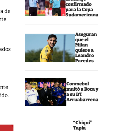
confirmado
para la Copa
ba de
Sudamericana
nte
Aseguran
que el
Milan
cados
quiere a
Leandro
Paredes
Conmebol
ante
multó a Boca y
a su DT
ido.
Arruabarrena
“Chiqui”
Tapia