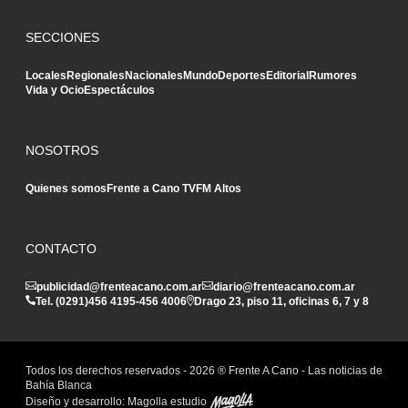
SECCIONES
Locales
Regionales
Nacionales
Mundo
Deportes
Editorial
Rumores
Vida y Ocio
Espectáculos
NOSOTROS
Quienes somos
Frente a Cano TV
FM Altos
CONTACTO
publicidad@frenteacano.com.ar
diario@frenteacano.com.ar
Tel. (0291)
456 4195
-
456 4006
Drago 23, piso 11, oficinas 6, 7 y 8
Todos los derechos reservados -
2026
® Frente A Cano - Las noticias de
Bahía Blanca
Diseño y desarrollo:
Magolla estudio