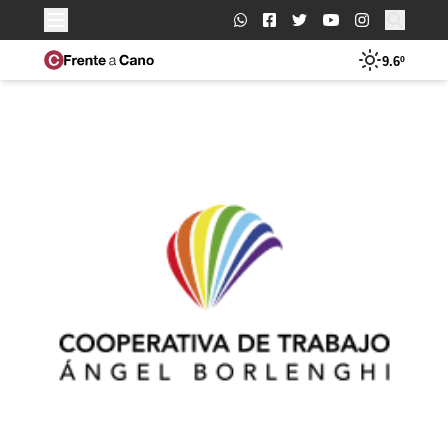
Buscar:
9.6º