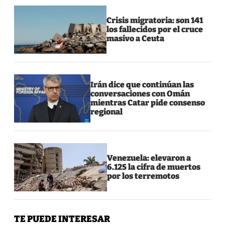
Crisis migratoria: son 141
los fallecidos por el cruce
masivo a Ceuta
Irán dice que continúan las
conversaciones con Omán
mientras Catar pide consenso
regional
Venezuela: elevaron a
6.125 la cifra de muertos
por los terremotos
TE PUEDE INTERESAR