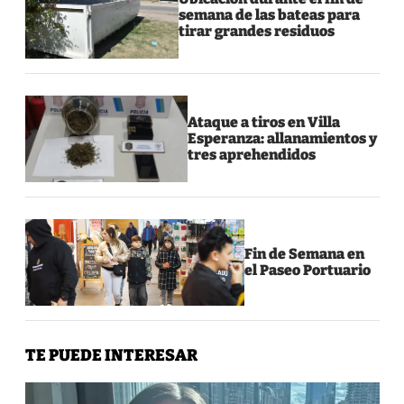
semana de las bateas para
tirar grandes residuos
Ataque a tiros en Villa
Esperanza: allanamientos y
tres aprehendidos
Fin de Semana en
el Paseo Portuario
TE PUEDE INTERESAR