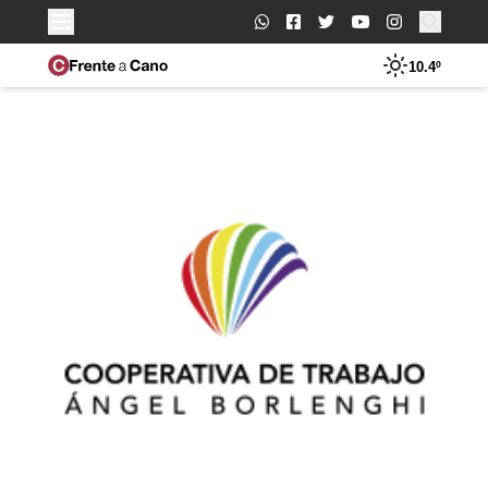
Buscar:
10.4º