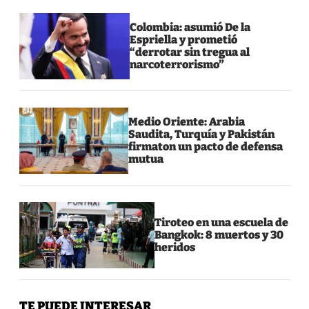
Colombia: asumió De la
Espriella y prometió
“derrotar sin tregua al
narcoterrorismo”
Medio Oriente: Arabia
Saudita, Turquía y Pakistán
firmaton un pacto de defensa
mutua
Tiroteo en una escuela de
Bangkok: 8 muertos y 30
heridos
TE PUEDE INTERESAR