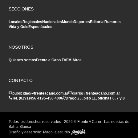
SECCIONES
Locales
Regionales
Nacionales
Mundo
Deportes
Editorial
Rumores
Vida y Ocio
Espectáculos
NOSOTROS
Quienes somos
Frente a Cano TV
FM Altos
CONTACTO
publicidad@frenteacano.com.ar
diario@frenteacano.com.ar
Tel. (0291)
456 4195
-
456 4006
Drago 23, piso 11, oficinas 6, 7 y 8
Todos los derechos reservados -
2026
® Frente A Cano - Las noticias de
Bahía Blanca
Diseño y desarrollo:
Magolla estudio