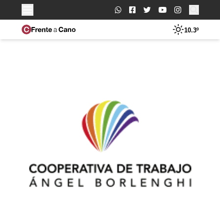
Buscar:
10.3º