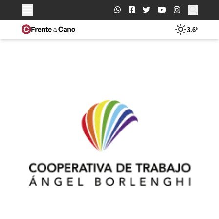
Buscar:
3.6º