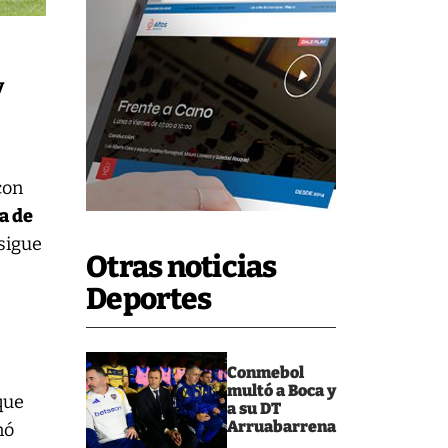
y
con
a de
 sigue
Otras noticias
Deportes
Conmebol
multó a Boca y
que
a su DT
Arruabarrena
nó