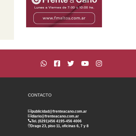
CONTACTO
publicidad@frenteacano.com.ar
diario@frenteacano.com.ar
Tel. (0291)
456 4195
-
456 4006
Drago 23, piso 11, oficinas 6, 7 y 8