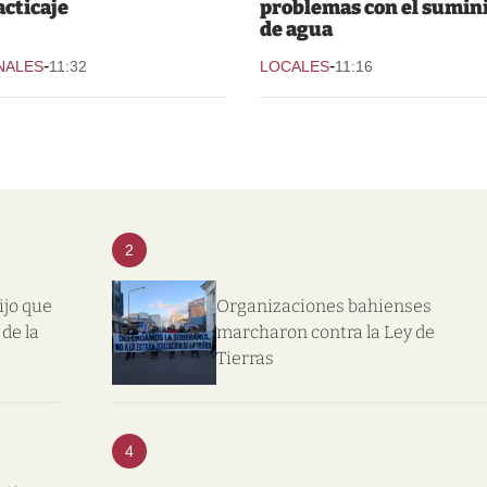
acticaje
problemas con el sumin
de agua
-
-
NALES
11:32
LOCALES
11:16
2
ijo que
Organizaciones bahienses
de la
marcharon contra la Ley de
Tierras
4