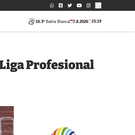
Buscar:
15:19
10.3º
Bahía Blanca
7.8.2026
Liga Profesional