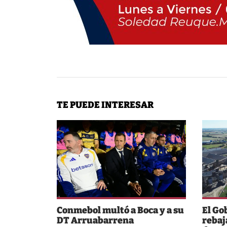
TE PUEDE INTERESAR
Conmebol multó a Boca y a su
El Gob
DT Arruabarrena
rebaj