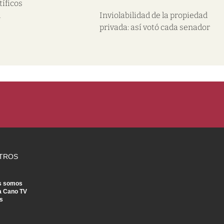
tíficos
l
Inviolabilidad de la propiedad
privada: así votó cada senador
TROS
s somos
a Cano TV
s