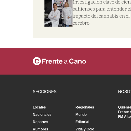
Investigación clave de cien
bahienses para entender e
impacto del cannabis en el
cerebro
SECCIONES
NOSO
Locales
Regionales
Quiene
Frente 
Nacionales
Mundo
FM Alto
Deportes
Editorial
Rumores
Vida y Ocio