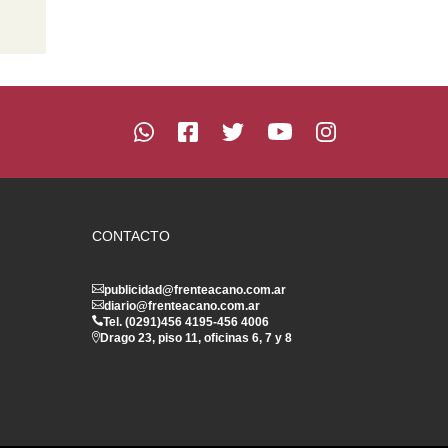
CONTACTO
publicidad@frenteacano.com.ar
diario@frenteacano.com.ar
Tel. (0291)
456 4195
-
456 4006
Drago 23, piso 11, oficinas 6, 7 y 8