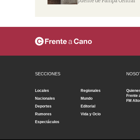
puente de Pampa Central
SECCIONES
NOSO
Locales
Regionales
Quiene
Frente 
Nacionales
Mundo
FM Alto
Deportes
Editorial
Rumores
Vida y Ocio
Espectáculos