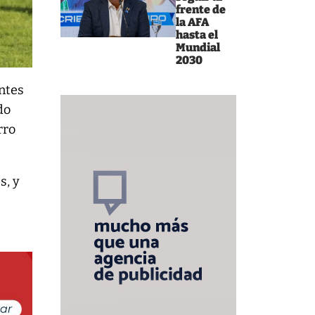
frente de
la AFA
hasta el
Mundial
2030
antes
do
rro
s, y