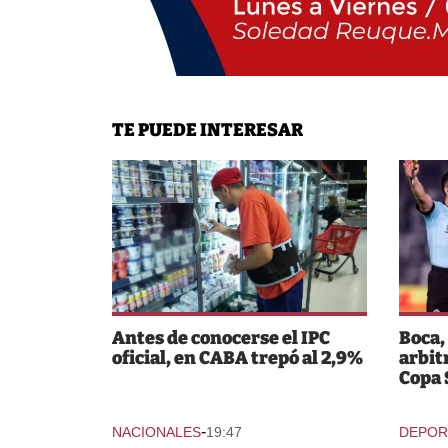
TE PUEDE INTERESAR
Antes de conocerse el IPC
Boca,
oficial, en CABA trepó al 2,9%
arbit
Copa
-
NACIONALES
19:47
DEPOR