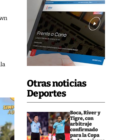
own
lla
Otras noticias
Deportes
Boca, River y
Tigre, con
arbitraje
confirmado
para la Copa