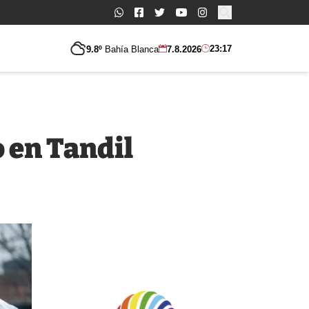
Buscar:
23:17
9.8º
Bahía Blanca
7.8.2026
o en Tandil