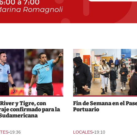
 River y Tigre, con
Fin de Semana en el Pas
raje confirmado para la
Portuario
 Sudamericana
-
-
TES
19:36
LOCALES
19:10