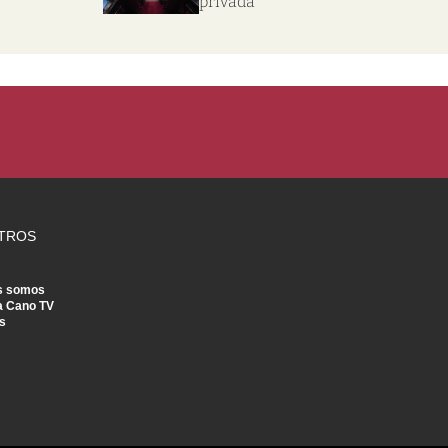
privada
TROS
s somos
a Cano TV
s