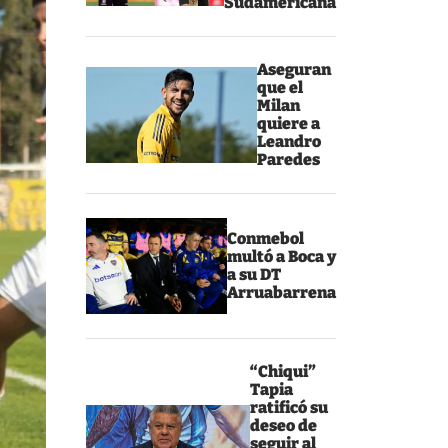
Sudamericana
Aseguran
que el
Milan
quiere a
Leandro
Paredes
Conmebol
multó a Boca y
a su DT
Arruabarrena
“Chiqui”
Tapia
ratificó su
deseo de
seguir al