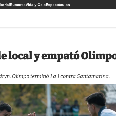
torial
Rumores
Vida y Ocio
Espectáculos
de local y empató Olimp
adryn. Olimpo terminó 1 a 1 contra Santamarina.