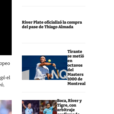
River Plate oficializó la compra
del pase de Thiago Almada
Tirante
se metió
en
ropeo
octavos
del
Masters
gó el
1000 de
Montreal
eó,
Boca, River y
Tigre, con
arbitraje