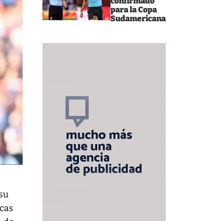
confirmado
para la Copa
Sudamericana
 su
ucas