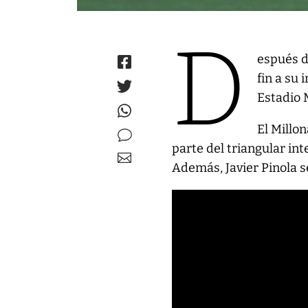
D
espués d
fin a su 
Estadio 
El Millo
parte del triangular in
Además, Javier Pinola se