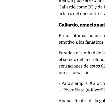
Beltrán puso el 4-0 fina
Gallardo como DT y de 
árbitro del encuentro, t
Gallardo, emocionado 
En sus últimas horas co
emotivo a los fanáticos.
Parado en la mitad de 
el sonido del micrófono
sensaciones de estos úl
nunca se va a ir.
? Para siempre.
#Graci
— River Plate (@RiverP
Apenas finalizada la gol