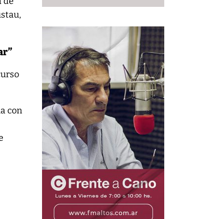
a de
ustau,
ar”
curso
ma con
e
e