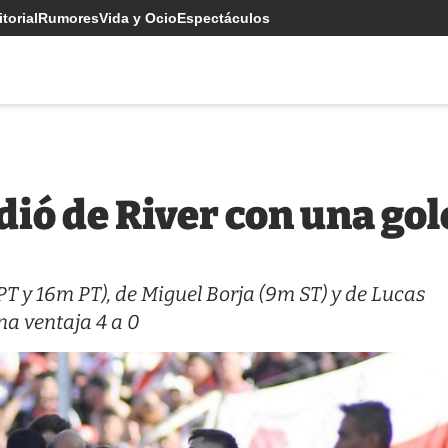
torial
Rumores
Vida y Ocio
Espectáculos
dió de River con una gol
T y 16m PT), de Miguel Borja (9m ST) y de Lucas
na ventaja 4 a 0