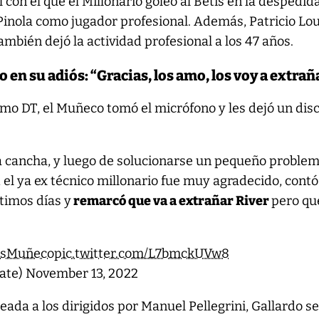
l con el que el Millonario goleó al Betis en la despedid
Pinola como jugador profesional. Además, Patricio Lo
ambién dejó la actividad profesional a los 47 años.
en su adiós: “Gracias, los amo, los voy a extrañ
mo DT, el Muñeco tomó el micrófono y les dejó un dis
la cancha, y luego de solucionarse un pequeño proble
, el ya ex técnico millonario fue muy agradecido, contó
timos días y
remarcó que va a extrañar River
pero qu
asMuñeco
pic.twitter.com/L7bmckUVw8
late)
November 13, 2022
eada a los dirigidos por Manuel Pellegrini, Gallardo s