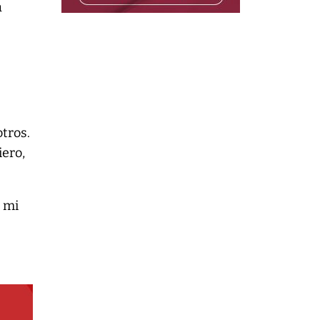
a
e
otros.
iero,
e mi