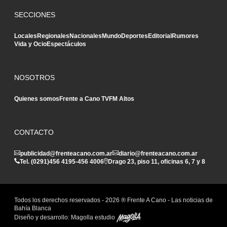
SECCIONES
Locales
Regionales
Nacionales
Mundo
Deportes
Editorial
Rumores
Vida y Ocio
Espectáculos
NOSOTROS
Quienes somos
Frente a Cano TV
FM Altos
CONTACTO
publicidad@frenteacano.com.ar
diario@frenteacano.com.ar
Tel. (0291)
456 4195
-
456 4006
Drago 23, piso 11, oficinas 6, 7 y 8
Todos los derechos reservados -
2026
® Frente A Cano - Las noticias de
Bahía Blanca
Diseño y desarrollo:
Magolla estudio