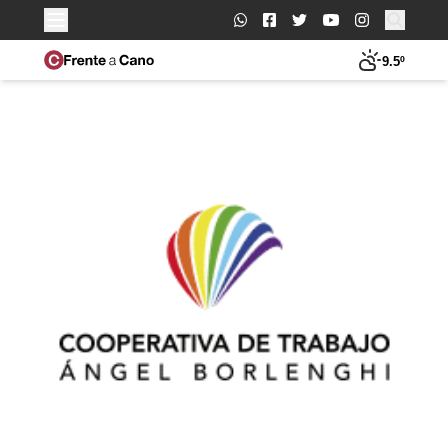
Buscar:
9.5º