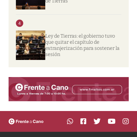
de Tierras
4
Ley de Tierras: el gobierno tuvo
que quitar el capítulo de
extranjerización para sostener la
sesión