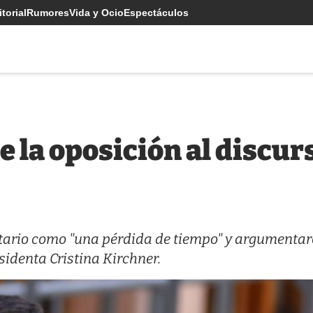
torial
Rumores
Vida y Ocio
Espectáculos
e la oposición al discur
atario como "una pérdida de tiempo" y argumenta
sidenta Cristina Kirchner.