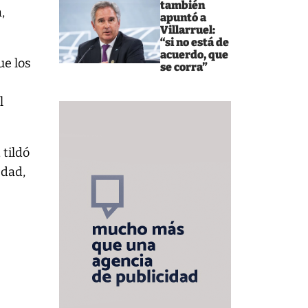
también
,
apuntó a
Villarruel:
“si no está de
acuerdo, que
ue los
se corra”
l
, tildó
edad,