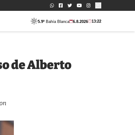
Buscar:
13:22
5.9º
Bahía Blanca
6.8.2026
so de Alberto
ron