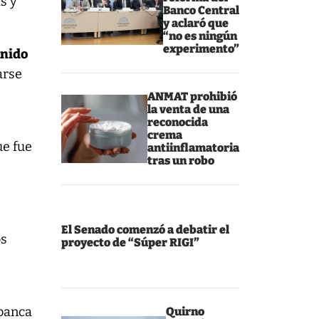
s y
Banco Central
y aclaró que
“no es ningún
experimento”
nido
arse
ANMAT prohibió
la venta de una
reconocida
crema
ue fue
antiinflamatoria
tras un robo
o
El Senado comenzó a debatir el
os
proyecto de “Súper RIGI”
 banca
Quirno