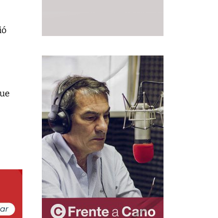
ió
que