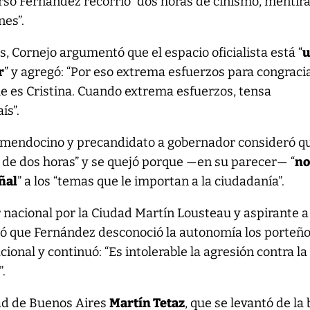
rso Fernández recorrió “dos horas de cinismo, mentira
nes”.
s, Cornejo argumentó que el espacio oficialista está “
u
r
” y agregó: “Por eso extrema esfuerzos para congraci
que es Cristina. Cuando extrema esfuerzos, tensa
ís”.
l mendocino y precandidato a gobernador consideró q
 de dos horas” y se quejó porque —en su parecer— “
n
ñal
” a los “temas que le importan a la ciudadanía”.
r nacional por la Ciudad Martín Lousteau y aspirante a
ló que Fernández desconoció la autonomía los porteñ
ional y continuó: “Es intolerable la agresión contra la
”.
dad de Buenos Aires
Martín Tetaz
, que se levantó de la