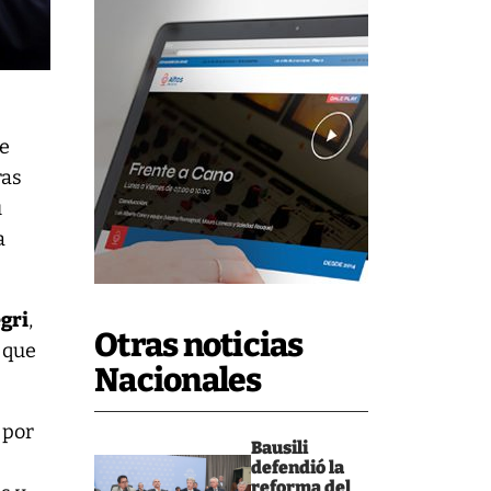
de
ras
u
a
gri
,
Otras noticias
 que
Nacionales
 por
Bausili
defendió la
reforma del