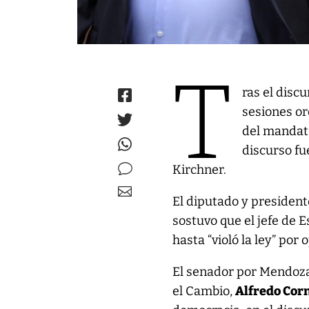
T
ras el disc
sesiones or
del mandat
discurso fu
Kirchner.
El diputado y president
sostuvo que el jefe de 
hasta “violó la ley” por
El senador por Mendoza
el Cambio,
Alfredo Cor