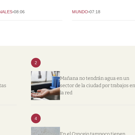
-
-
NALES
08:06
MUNDO
07:18
2
Mañana no tendrán agua en un
tas
sector de la ciudad por trabajos e
la red
4
En el Concejo tampoco tienen