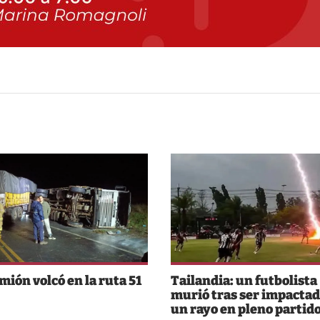
mión volcó en la ruta 51
Tailandia: un futbolista
murió tras ser impactad
un rayo en pleno partid