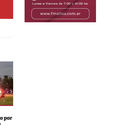
o por
o