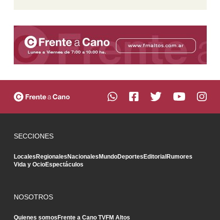
SECCIONES
Locales
Regionales
Nacionales
Mundo
Deportes
Editorial
Rumores
Vida y Ocio
Espectáculos
NOSOTROS
Quienes somos
Frente a Cano TV
FM Altos