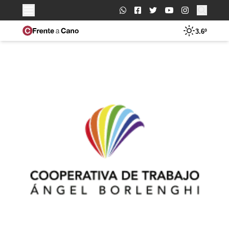
Buscar:
3.6º