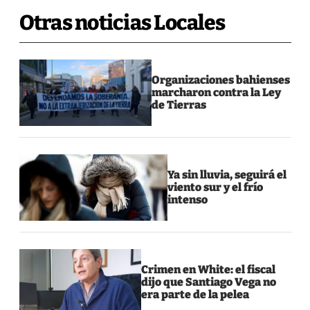
Otras noticias Locales
Organizaciones bahienses
marcharon contra la Ley
de Tierras
Ya sin lluvia, seguirá el
viento sur y el frío
intenso
Crimen en White: el fiscal
dijo que Santiago Vega no
era parte de la pelea