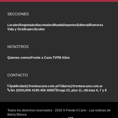
SECCIONES
Locales
Regionales
Nacionales
Mundo
Deportes
Editorial
Rumores
Vida y Ocio
Espectáculos
NOSOTROS
Quienes somos
Frente a Cano TV
FM Altos
CONTACTO
publicidad@frenteacano.com.ar
diario@frenteacano.com.ar
Tel. (0291)
456 4195
-
456 4006
Drago 23, piso 11, oficinas 6, 7 y 8
Todos los derechos reservados -
2026
® Frente A Cano - Las noticias de
Bahía Blanca