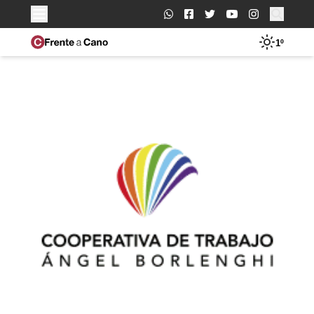
Buscar:
1º