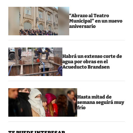
“Abrazo al Teatro
Municipal” en un nuevo
aniversario
Habrá un extenso corte de
agua por obras en el
Acueducto Brandsen
Hasta mitad de
semana seguirá muy
frío
TE PUEDE INTERESAR