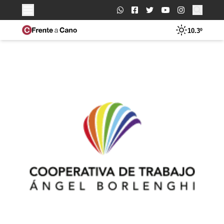
Buscar:
10.3º