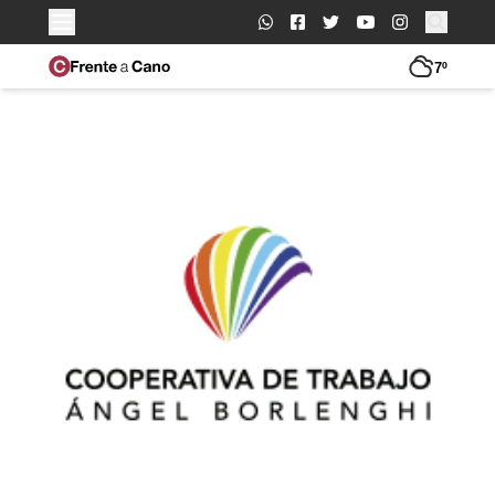
Buscar:
7º