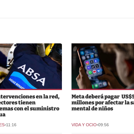
ntervenciones en la red,
Meta deberá pagar US$
ectores tienen
millones por afectar la 
emas con el suministro
mental de niños
ua
-
-
ES
11:16
VIDA Y OCIO
09:56