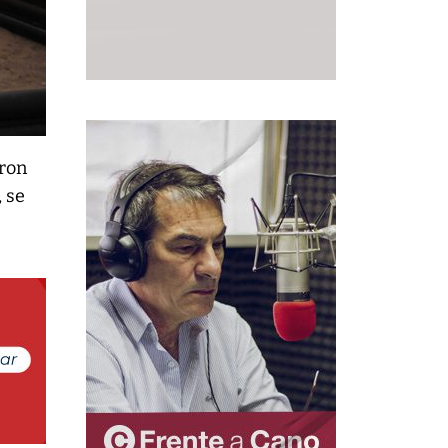
aron
, se