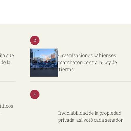
2
ijo que
Organizaciones bahienses
de la
marcharon contra la Ley de
Tierras
4
tíficos
l
Inviolabilidad de la propiedad
privada: así votó cada senador