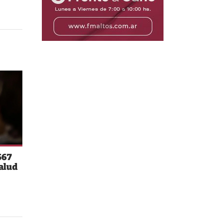
567
salud