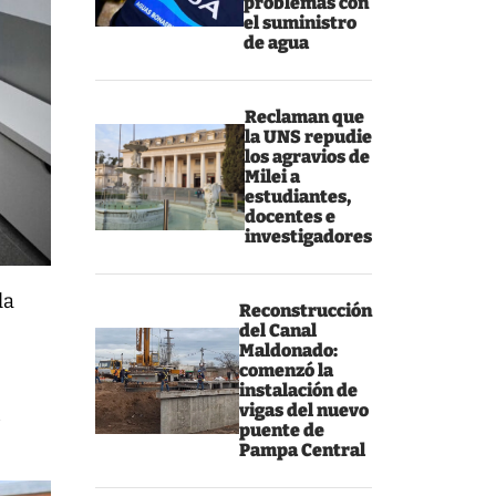
problemas con
el suministro
de agua
Reclaman que
la UNS repudie
los agravios de
Milei a
estudiantes,
docentes e
investigadores
la
Reconstrucción
del Canal
Maldonado:
comenzó la
instalación de
vigas del nuevo
n
puente de
Pampa Central