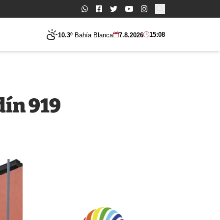
Buscar:
15:08
10.3º
Bahía Blanca
7.8.2026
dín 919