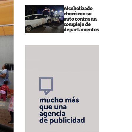
Alcoholizado
chocó con su
auto contra un
complejo de
departamentos