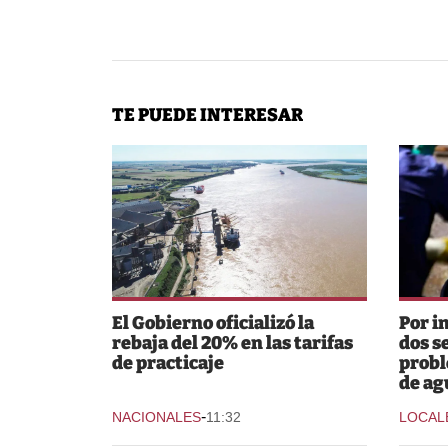
TE PUEDE INTERESAR
El Gobierno oficializó la
Por i
rebaja del 20% en las tarifas
dos s
de practicaje
probl
de ag
-
NACIONALES
11:32
LOCAL