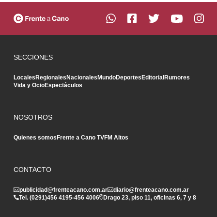
SECCIONES
Locales
Regionales
Nacionales
Mundo
Deportes
Editorial
Rumores
Vida y Ocio
Espectáculos
NOSOTROS
Quienes somos
Frente a Cano TV
FM Altos
CONTACTO
publicidad@frenteacano.com.ar
diario@frenteacano.com.ar
Tel. (0291)
456 4195
-
456 4006
Drago 23, piso 11, oficinas 6, 7 y 8