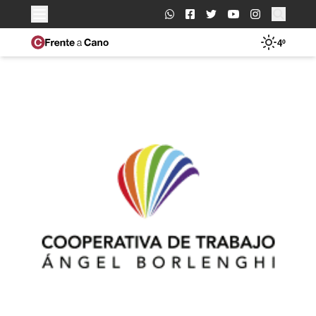
Buscar:
4º