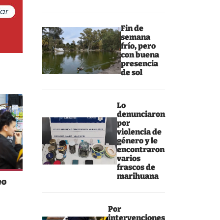
Fin de
semana
frío, pero
con buena
presencia
de sol
Lo
denunciaron
por
violencia de
género y le
encontraron
varios
frascos de
marihuana
eo
Por
intervenciones