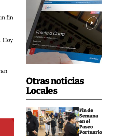
un fin
. Hoy
ran
Otras noticias
Locales
Fin de
Semana
en el
Paseo
Portuario