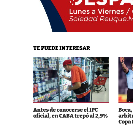
TE PUEDE INTERESAR
Antes de conocerse el IPC
Boca,
oficial, en CABA trepó al 2,9%
arbit
Copa