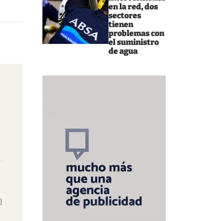
en la red, dos
sectores
tienen
problemas con
el suministro
de agua
l